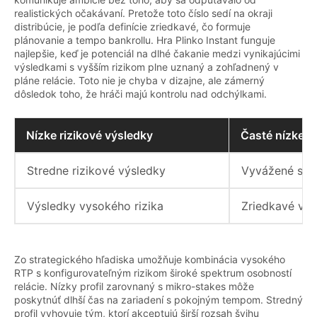
realistických očakávaní. Pretože toto číslo sedí na okraji
distribúcie, je podľa definície zriedkavé, čo formuje
plánovanie a tempo bankrollu. Hra Plinko Instant funguje
najlepšie, keď je potenciál na dlhé čakanie medzi vynikajúcimi
výsledkami s vyšším rizikom plne uznaný a zohľadnený v
pláne relácie. Toto nie je chyba v dizajne, ale zámerný
dôsledok toho, že hráči majú kontrolu nad odchýlkami.
Nízke rizikové výsledky
Časté nízke mu
Stredne rizikové výsledky
Vyvážené stre
Výsledky vysokého rizika
Zriedkavé vys
Zo strategického hľadiska umožňuje kombinácia vysokého
RTP s konfigurovateľným rizikom široké spektrum osobností
relácie. Nízky profil zarovnaný s mikro-stakes môže
poskytnúť dlhší čas na zariadení s pokojným tempom. Stredný
profil vyhovuje tým, ktorí akceptujú širší rozsah švihu