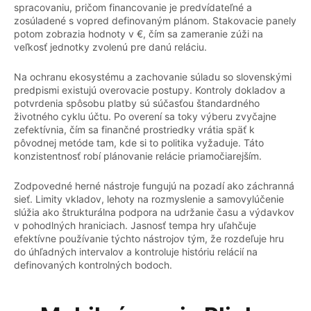
spracovaniu, pričom financovanie je predvídateľné a
zosúladené s vopred definovaným plánom. Stakovacie panely
potom zobrazia hodnoty v €, čím sa zameranie zúži na
veľkosť jednotky zvolenú pre danú reláciu.
Na ochranu ekosystému a zachovanie súladu so slovenskými
predpismi existujú overovacie postupy. Kontroly dokladov a
potvrdenia spôsobu platby sú súčasťou štandardného
životného cyklu účtu. Po overení sa toky výberu zvyčajne
zefektívnia, čím sa finančné prostriedky vrátia späť k
pôvodnej metóde tam, kde si to politika vyžaduje. Táto
konzistentnosť robí plánovanie relácie priamočiarejším.
Zodpovedné herné nástroje fungujú na pozadí ako záchranná
sieť. Limity vkladov, lehoty na rozmyslenie a samovylúčenie
slúžia ako štrukturálna podpora na udržanie času a výdavkov
v pohodlných hraniciach. Jasnosť tempa hry uľahčuje
efektívne používanie týchto nástrojov tým, že rozdeľuje hru
do úhľadných intervalov a kontroluje históriu relácií na
definovaných kontrolných bodoch.