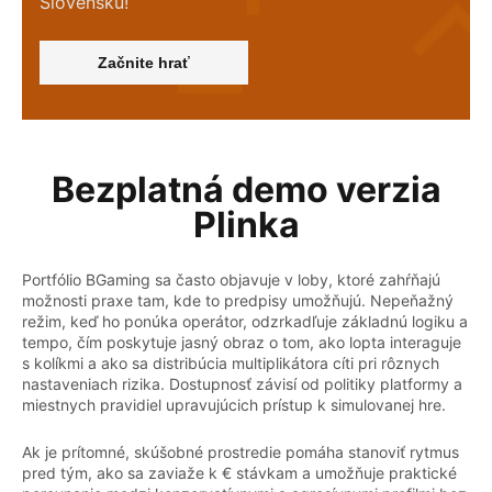
Slovensku!
Začnite hrať
Bezplatná demo verzia
Plinka
Portfólio BGaming sa často objavuje v loby, ktoré zahŕňajú
možnosti praxe tam, kde to predpisy umožňujú. Nepeňažný
režim, keď ho ponúka operátor, odzrkadľuje základnú logiku a
tempo, čím poskytuje jasný obraz o tom, ako lopta interaguje
s kolíkmi a ako sa distribúcia multiplikátora cíti pri rôznych
nastaveniach rizika. Dostupnosť závisí od politiky platformy a
miestnych pravidiel upravujúcich prístup k simulovanej hre.
Ak je prítomné, skúšobné prostredie pomáha stanoviť rytmus
pred tým, ako sa zaviaže k € stávkam a umožňuje praktické