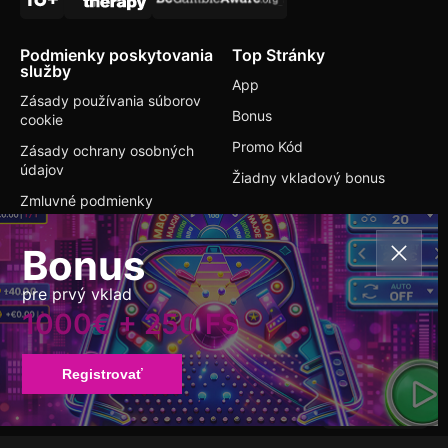
Podmienky poskytovania
Top Stránky
služby
App
Zásady používania súborov
Bonus
cookie
Promo Kód
Zásady ochrany osobných
údajov
Žiadny vkladový bonus
Zmluvné podmienky
Zodpovedné hranie
Bonus
Kontakty
pre prvý vklad
+421953729104
1000€ + 250 FS
info@plinko-online.sk
Registrovať
All Rights Reserved.