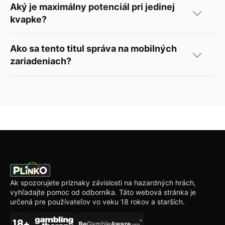
Aký je maximálny potenciál pri jedinej
kvapke?
Ako sa tento titul správa na mobilných
zariadeniach?
Ak spozorujete príznaky závislosti na hazardných hrách,
vyhľadajte pomoc od odborníka. Táto webová stránka je
určená pre používateľov vo veku 18 rokov a starších.