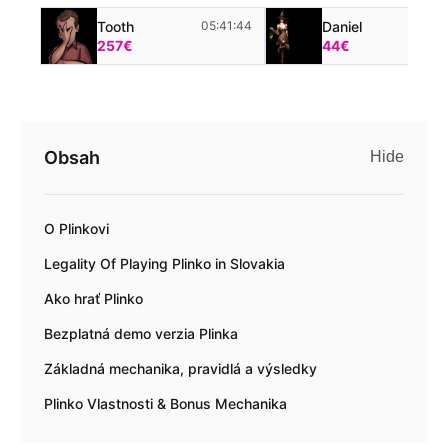
Tooth
05:41:44
Daniel
05:
257€
44€
Obsah
Hide
O Plinkovi
Legality Of Playing Plinko in Slovakia
Ako hrať Plinko
Bezplatná demo verzia Plinka
Základná mechanika, pravidlá a výsledky
Plinko Vlastnosti & Bonus Mechanika
Plinko RTP, volatilita a potenciál maximálneho