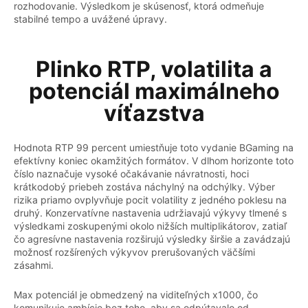
rozhodovanie. Výsledkom je skúsenosť, ktorá odmeňuje
stabilné tempo a uvážené úpravy.
Plinko RTP, volatilita a
potenciál maximálneho
víťazstva
Hodnota RTP 99 percent umiestňuje toto vydanie BGaming na
efektívny koniec okamžitých formátov. V dlhom horizonte toto
číslo naznačuje vysoké očakávanie návratnosti, hoci
krátkodobý priebeh zostáva náchylný na odchýlky. Výber
rizika priamo ovplyvňuje pocit volatility z jedného poklesu na
druhý. Konzervatívne nastavenia udržiavajú výkyvy tlmené s
výsledkami zoskupenými okolo nižších multiplikátorov, zatiaľ
čo agresívne nastavenia rozširujú výsledky širšie a zavádzajú
možnosť rozšírených výkyvov prerušovaných väčšími
zásahmi.
Max potenciál je obmedzený na viditeľných x1000, čo
komunikuje ambície bez toho, aby sa odpútavalo od