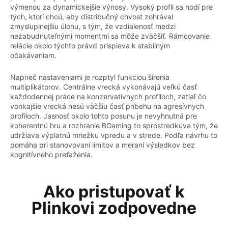
výmenou za dynamickejšie výnosy. Vysoký profil sa hodí pre
tých, ktorí chcú, aby distribučný chvost zohrával
zmysluplnejšiu úlohu, s tým, že vzdialenosť medzi
nezabudnuteľnými momentmi sa môže zväčšiť. Rámcovanie
relácie okolo týchto právd prispieva k stabilným
očakávaniam.
Naprieč nastaveniami je rozptyl funkciou šírenia
multiplikátorov. Centrálne vrecká vykonávajú veľkú časť
každodennej práce na konzervatívnych profiloch, zatiaľ čo
vonkajšie vrecká nesú väčšiu časť príbehu na agresívnych
profiloch. Jasnosť okolo tohto posunu je nevyhnutná pre
koherentnú hru a rozhranie BGaming to sprostredkúva tým, že
udržiava výplatnú mriežku vpredu a v strede. Podľa návrhu to
pomáha pri stanovovaní limitov a meraní výsledkov bez
kognitívneho preťaženia.
Ako pristupovať k
Plinkovi zodpovedne