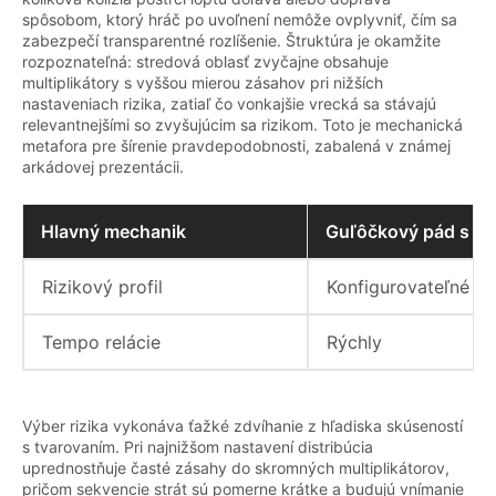
spôsobom, ktorý hráč po uvoľnení nemôže ovplyvniť, čím sa
zabezpečí transparentné rozlíšenie. Štruktúra je okamžite
rozpoznateľná: stredová oblasť zvyčajne obsahuje
multiplikátory s vyššou mierou zásahov pri nižších
nastaveniach rizika, zatiaľ čo vonkajšie vrecká sa stávajú
relevantnejšími so zvyšujúcim sa rizikom. Toto je mechanická
metafora pre šírenie pravdepodobnosti, zabalená v známej
arkádovej prezentácii.
Hlavný mechanik
Guľôčkový pád s mu
Rizikový profil
Konfigurovateľné (n
Tempo relácie
Rýchly
Výber rizika vykonáva ťažké zdvíhanie z hľadiska skúseností
s tvarovaním. Pri najnižšom nastavení distribúcia
uprednostňuje časté zásahy do skromných multiplikátorov,
pričom sekvencie strát sú pomerne krátke a budujú vnímanie